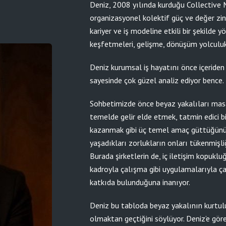
Deniz, 2008 yılında kurduğu Collective 
organizasyonel kolektif güç ve değer zinc
kariyer ve iş modeline etkili bir şekilde y
keşfetmeleri, gelişme, dönüşüm yolculuk
Deniz kurumsal iş hayatını önce içeride
sayesinde çok güzel analiz ediyor bence.
Sohbetimizde önce beyaz yakalıları masay
temelde gelir elde etmek, tatmin edici bi
kazanmak gibi üç temel amaç güttüğünü
yaşadıkları zorlukların onları tükenmişl
Burada şirketlerin de, iç iletişim kopuklu
kadroyla çalışma gibi uygulamalarıyla ça
katkıda bulunduğuna inanıyor.
Deniz bu tabloda beyaz yakalının kurtul
olmaktan geçtiğini söylüyor. Deniz’e gör