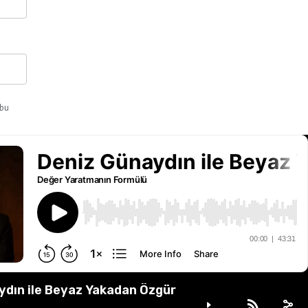
 bu
ydın ile Beyaz Yakadan Özgür
ilendirme Formu
Mesafeli Satış Sözleşmesi
İletişim