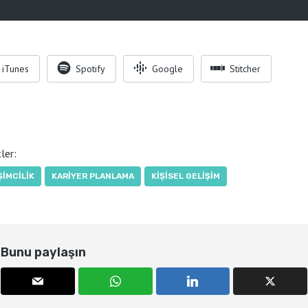
iTunes
Spotify
Google
Stitcher
ler:
ŞIMCILIK
KARIYER PLANLAMA
KIŞISEL GELIŞIM
Bunu paylaşın