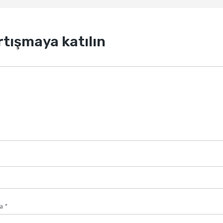
rtışmaya katılın
ta
*