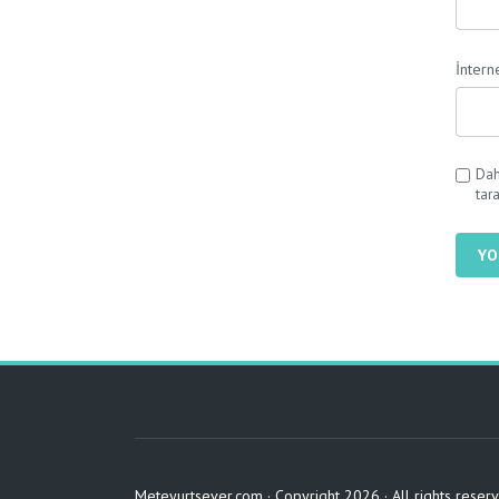
İnterne
Dah
tar
YO
Meteyurtsever.com · Copyright 2026 · All rights reser