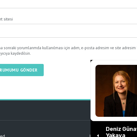
t sitesi
a sonraki yorumlarımda kullanılması için adım, e-posta adresim ve site adresim
ayıcıya kaydedilsin.
RUMUMU GÖNDER
Deniz Güna
Yakaya
ved
KVKK ve Gizlilik
Ön Bilg